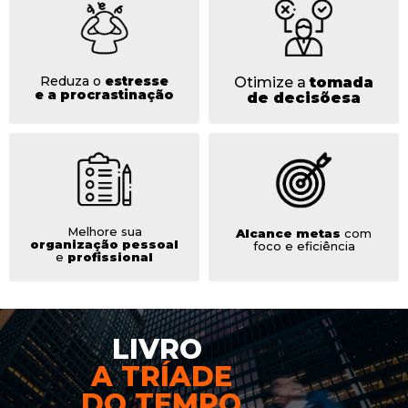
Reduza o
estresse
Otimize a
tomada
e a procrastinação
de decisõesa
Melhore sua
Alcance metas
com
organização pessoal
foco e eficiência
e
profissional
LIVRO
A TRÍADE
DO TEMPO