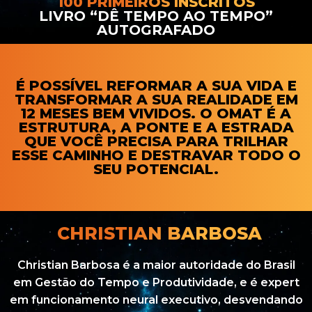
100 PRIMEIROS INSCRITOS
LIVRO “DÊ TEMPO AO TEMPO”
AUTOGRAFADO
É POSSÍVEL REFORMAR A SUA VIDA E
TRANSFORMAR A SUA REALIDADE EM
12 MESES BEM VIVIDOS. O OMAT É A
ESTRUTURA, A PONTE E A ESTRADA
QUE VOCÊ PRECISA PARA TRILHAR
ESSE CAMINHO E DESTRAVAR TODO O
SEU POTENCIAL.
CHRISTIAN BARBOSA
Christian Barbosa é a maior autoridade do Brasil
em Gestão do Tempo e Produtividade, e é expert
em funcionamento neural executivo, desvendando