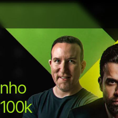
inho
$100k