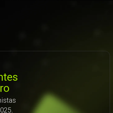
ntes
iro
istas
2025.