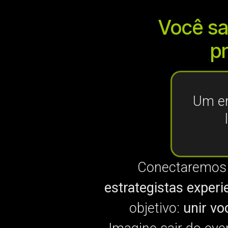
Você sa
p
Um en
Conectaremo
estrategistas experi
objetivo:
unir vo