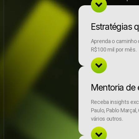
Estratégias
Aprenda o caminho di
R$100 mil por mês.
Mentoria de 
Receba insights ex
Paulo, Pablo Marçal,
vários outros.