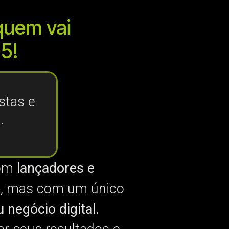
quem vai
5!
stas e
.
om
lançadores e
l, mas com um único
 negócio digital.