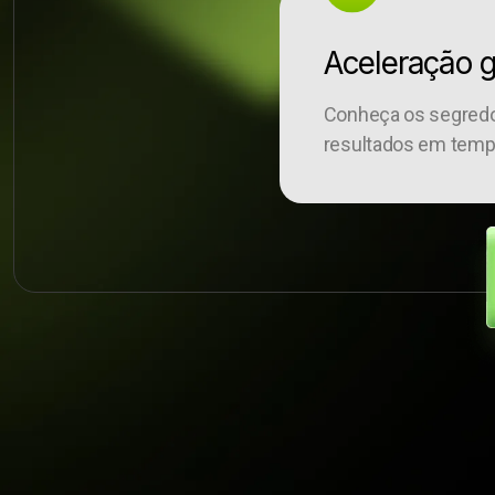
Aceleração g
Conheça os segredo
resultados em temp