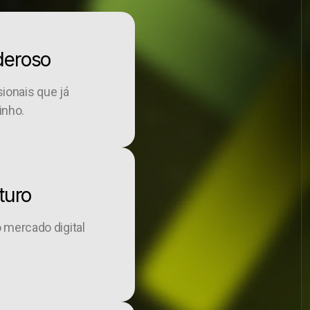
deroso
ionais que já
inho.
turo
o mercado digital