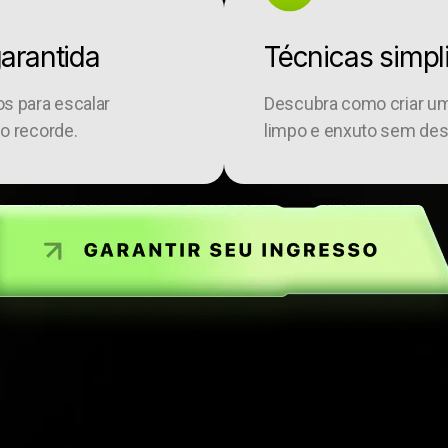
arantida
Técnicas simpl
s para escalar
Descubra como criar um 
o recorde.
limpo e enxuto sem desp