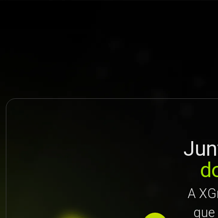
Jun
do
A XG
que 