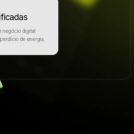
ificadas
negócio digital
erdício de energia.